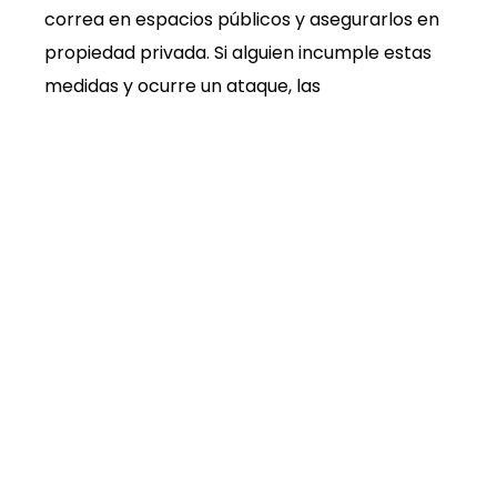
correa en espacios públicos y asegurarlos en
propiedad privada. Si alguien incumple estas
medidas y ocurre un ataque, las
consecuencias legales son inevitables.
Comprender estas reglas es esencial para las
víctimas. Solo así es posible reclamar
compensación justa y exigir que los
responsables asuman las consecuencias de
sus animales.
WE'RE READY TO FIGHT FOR YOU